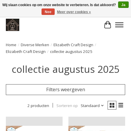
Wij slaan cookies op om onze website te verbeteren. Is dat akkoord?
Ja
Nee
Meer over cookies »
Large selection of products and fast shipping!
Winkelwa
Home
/
Diverse Merken
/
Elizabeth Craft Design
/
Elizabeth Craft Design
/
collectie augustus 2025
collectie augustus 2025
Filters weergeven
2 producten
Sorteren op
Standaard