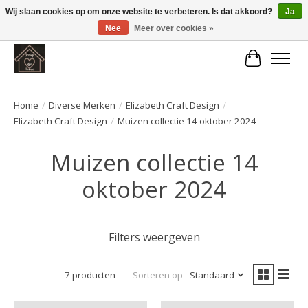
Wij slaan cookies op om onze website te verbeteren. Is dat akkoord?
Ja
Nee
Meer over cookies »
Large selection of products and fast shipping!
Winkelwa
Home
/
Diverse Merken
/
Elizabeth Craft Design
/
Elizabeth Craft Design
/
Muizen collectie 14 oktober 2024
Muizen collectie 14
oktober 2024
Filters weergeven
7 producten
Sorteren op
Standaard