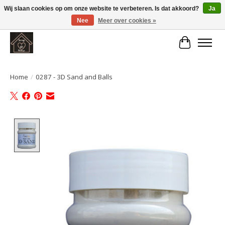
Wij slaan cookies op om onze website te verbeteren. Is dat akkoord?
Ja
Nee
Meer over cookies »
Large selection of products and fast shipping!
Winkelwa
Home
/
0287 - 3D Sand and Balls
Product image slideshow Items