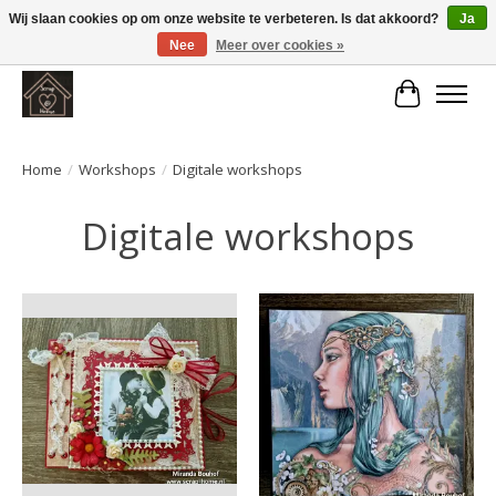
Wij slaan cookies op om onze website te verbeteren. Is dat akkoord?
Ja
Nee
Meer over cookies »
Large selection of products and fast shipping!
Winkelwa
Home
/
Workshops
/
Digitale workshops
Digitale workshops