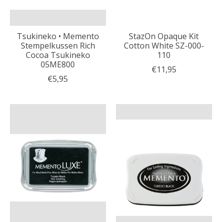
Tsukineko • Memento
StazOn Opaque Kit
Stempelkussen Rich
Cotton White SZ-000-
Cocoa Tsukineko
110
05ME800
€11,95
€5,95