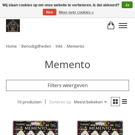
Wij slaan cookies op om onze website te verbeteren. Is dat akkoord?
Ja
Nee
Meer over cookies »
Large selection of products and fast shipping!
Winkelwa
Home
/
Benodigdheden
/
Inkt
/
Memento
Memento
Filters weergeven
10 producten
Sorteren op
Meest bekeken