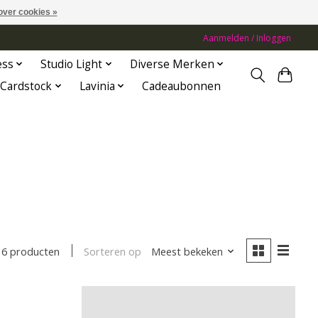
over cookies »
Aanmelden / Inloggen
ess
Studio Light
Diverse Merken
Cardstock
Lavinia
Cadeaubonnen
Sorteren op
Meest bekeken
6 producten