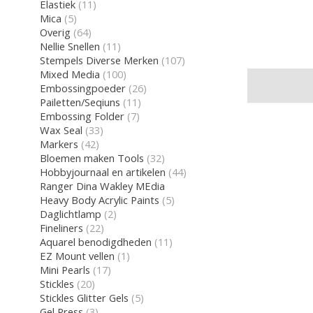
Elastiek
(11)
Mica
(5)
Overig
(64)
Nellie Snellen
(11)
Stempels Diverse Merken
(107)
Mixed Media
(100)
Embossingpoeder
(26)
Pailetten/Seqiuns
(11)
Embossing Folder
(7)
Wax Seal
(33)
Markers
(42)
Bloemen maken Tools
(32)
Hobbyjournaal en artikelen
(44)
Ranger Dina Wakley MEdia
Heavy Body Acrylic Paints
(5)
Daglichtlamp
(2)
Fineliners
(22)
Aquarel benodigdheden
(11)
EZ Mount vellen
(1)
Mini Pearls
(17)
Stickles
(20)
Stickles Glitter Gels
(5)
Gel Press
(3)