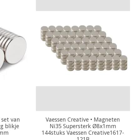
 set van
Vaessen Creative • Magneten
g blikje
Ni35 Supersterk Ø8x1mm
1 mm
144stuks Vaessen Creative1617-
121B