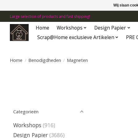
Wij slaan coo
Large selection of products and fast shipping!
Home
Workshops
Design Papier
Scrap@Home exclusieve Artikelen
PRE 
Home
/
Benodigdheden
/
Magneten
Categorieën
Workshops
(916)
Design Papier
(3686)