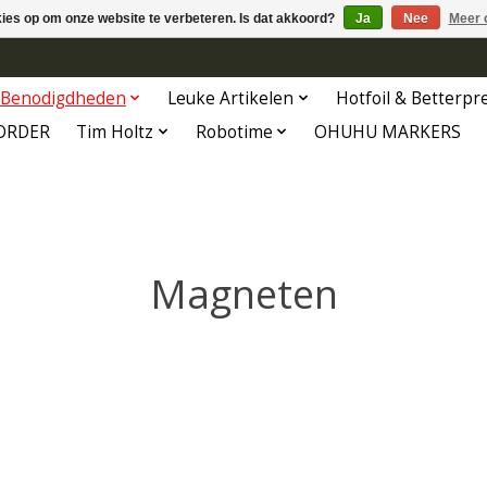
kies op om onze website te verbeteren. Is dat akkoord?
Ja
Nee
Meer 
Benodigdheden
Leuke Artikelen
Hotfoil & Betterpr
ORDER
Tim Holtz
Robotime
OHUHU MARKERS
Magneten