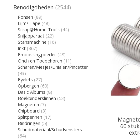
Benodigdheden
(2544)
Ponsen
(89)
Lijm/ Tape
(48)
Scrap@Home Tools
(44)
Snijapparaat
(22)
Stansmachine
(16)
Inkt
(867)
Embossingpoeder
(48)
Cinch en Toebehoren
(11)
Scharen/Mesjes/Linialen/Pincetten/Gum
(93)
Eyelets
(27)
Opbergen
(60)
Basic Albums
(8)
Boekbinderslinnen
(53)
Magneten
(7)
Chipboard
(3)
Splitpennen
(17)
Magneten
Bindringen
(5)
60 stuk
Schudmateriaal/Schudvensters
extr
(64)