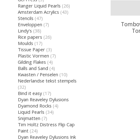
Ranger Liquid Pearls
(26)
Amsterdam Acrylics
(43)
Stencils
(47)
Tombow
Enveloppen
(7)
To
Lindy's
(38)
Rice papers
(26)
Moulds
(17)
Tissue Paper
(3)
Plastic Vormen
(7)
Gilding Flakes
(4)
Balls and Sand
(4)
Kwasten / Penselen
(10)
Nederlandse tekst stempels
(32)
Bind it easy
(17)
Dyan Reaveley Dylusions
Dyamond Rocks
(4)
Liquid Pearls
(34)
Snijmatten
(7)
Tim Holtz Distress Flip Cap
Paint
(24)
Dyan Reaveley Dylusions Ink