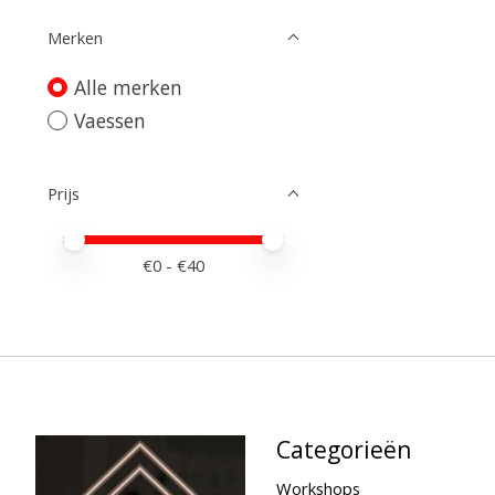
Merken
Alle merken
Vaessen
Prijs
Minimale prijswaarde
Price maximum value
€
0
- €
40
Categorieën
Workshops