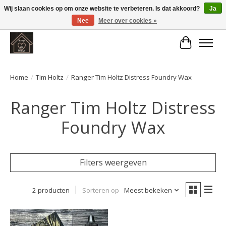
Wij slaan cookies op om onze website te verbeteren. Is dat akkoord?
Ja
Nee
Meer over cookies »
Large selection of products and fast shipping!
Winkelwa
Home
/
Tim Holtz
/
Ranger Tim Holtz Distress Foundry Wax
Ranger Tim Holtz Distress
Foundry Wax
Filters weergeven
2 producten
Sorteren op
Meest bekeken