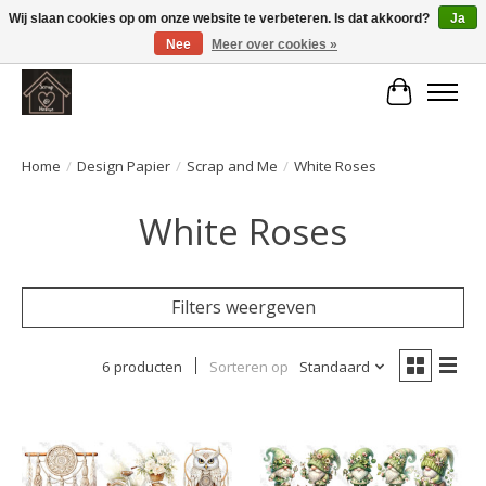
Wij slaan cookies op om onze website te verbeteren. Is dat akkoord?
Ja
Nee
Meer over cookies »
Large selection of products and fast shipping!
Winkelwa
Home
/
Design Papier
/
Scrap and Me
/
White Roses
White Roses
Filters weergeven
6 producten
Sorteren op
Standaard