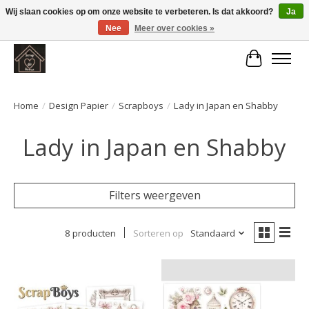
Wij slaan cookies op om onze website te verbeteren. Is dat akkoord?
Ja
Nee
Meer over cookies »
Large selection of products and fast shipping!
Winkelwa
Home
/
Design Papier
/
Scrapboys
/
Lady in Japan en Shabby
Lady in Japan en Shabby
Filters weergeven
8 producten
Sorteren op
Standaard