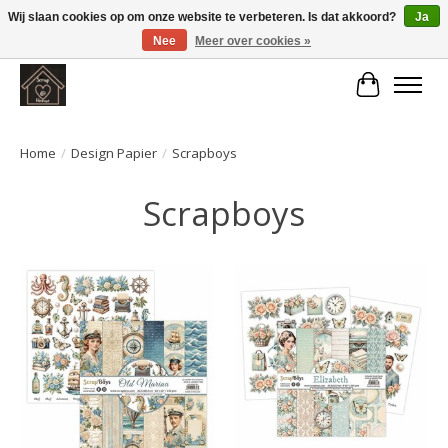
Wij slaan cookies op om onze website te verbeteren. Is dat akkoord?
Ja
Nee
Meer over cookies »
Large selection of products and fast shipping!
Winkelwa
Home
/
Design Papier
/
Scrapboys
Scrapboys