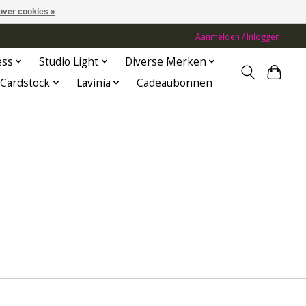
over cookies »
Aanmelden / Inloggen
ess
Studio Light
Diverse Merken
Cardstock
Lavinia
Cadeaubonnen