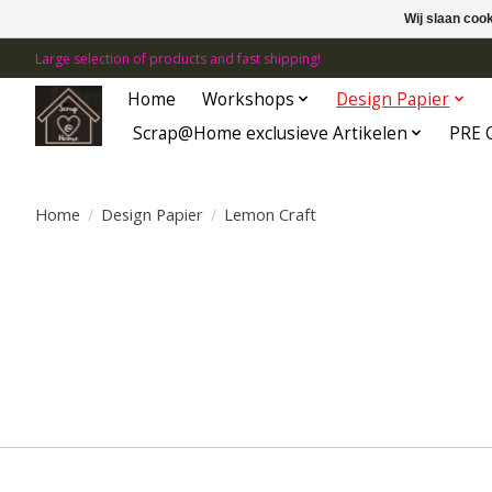
Wij slaan coo
Large selection of products and fast shipping!
Home
Workshops
Design Papier
Scrap@Home exclusieve Artikelen
PRE 
Home
/
Design Papier
/
Lemon Craft