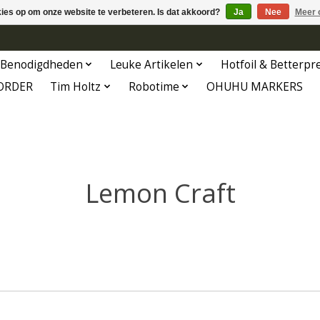
kies op om onze website te verbeteren. Is dat akkoord?
Ja
Nee
Meer 
Benodigdheden
Leuke Artikelen
Hotfoil & Betterpr
ORDER
Tim Holtz
Robotime
OHUHU MARKERS
Lemon Craft