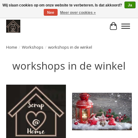
Wij slaan cookies op om onze website te verbeteren. Is dat akkoord?
Ja
Nee
Meer over cookies »
Large selection of products and fast shipping!
Winkelwa
Home
/
Workshops
/
workshops in de winkel
workshops in de winkel