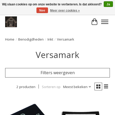
Wij slaan cookies op om onze website te verbeteren. Is dat akkoord?
Ja
Nee
Meer over cookies »
Large selection of products and fast shipping!
Winkelwa
Home
/
Benodigdheden
/
Inkt
/
Versamark
Versamark
Filters weergeven
2 producten
Sorteren op
Meest bekeken