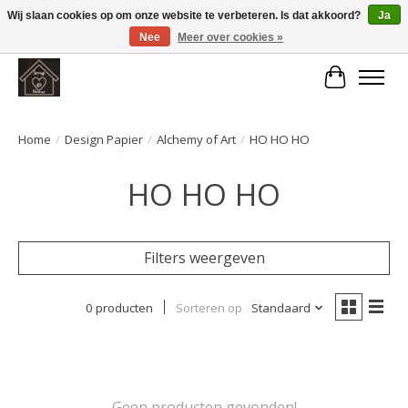
Wij slaan cookies op om onze website te verbeteren. Is dat akkoord?
Ja
Nee
Meer over cookies »
Large selection of products and fast shipping!
Winkelwa
Home
/
Design Papier
/
Alchemy of Art
/
HO HO HO
HO HO HO
Filters weergeven
0 producten
Sorteren op
Standaard
Geen producten gevonden!