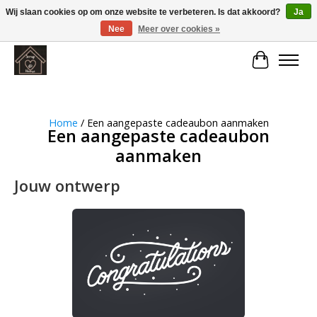
Wij slaan cookies op om onze website te verbeteren. Is dat akkoord?
Ja
Nee
Meer over cookies »
Large selection of products and fast shipping!
Winkelwa
Home
/ Een aangepaste cadeaubon aanmaken
Een aangepaste cadeaubon
aanmaken
Jouw ontwerp