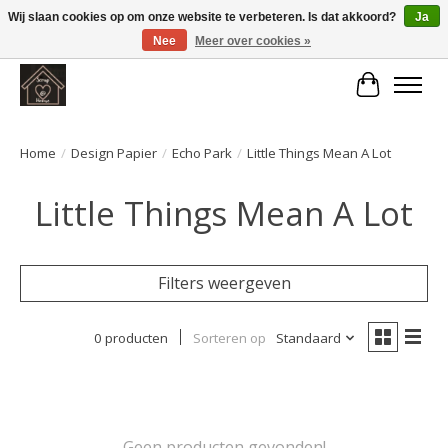
Wij slaan cookies op om onze website te verbeteren. Is dat akkoord?
Ja
Nee
Meer over cookies »
Large selection of products and fast shipping!
Winkelwa
Home
/
Design Papier
/
Echo Park
/
Little Things Mean A Lot
Little Things Mean A Lot
Filters weergeven
0 producten
Sorteren op
Standaard
Geen producten gevonden!