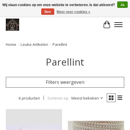
Wij slaan cookies op om onze website te verbeteren. Is dat akkoord?
Ja
Nee
Meer over cookies »
Large selection of products and fast shipping!
Winkelwa
Home
/
Leuke Artikelen
/
Parellint
Parellint
Filters weergeven
6 producten
Sorteren op
Meest bekeken