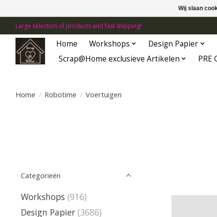
Wij slaan coo
Large selection of products and fast shipping!
Home
Workshops
Design Papier
Scrap@Home exclusieve Artikelen
PRE 
Home
/
Robotime
/
Voertuigen
Categorieën
Workshops
(916)
Design Papier
(3686)