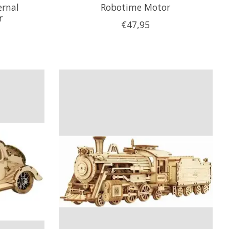
ernal
Robotime Motor
r
€47,95