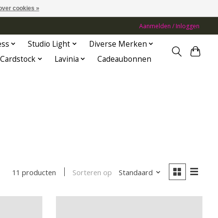
over cookies »
Aanmelden / Inloggen
ess
Studio Light
Diverse Merken
Cardstock
Lavinia
Cadeaubonnen
Sorteren op
Standaard
11 producten