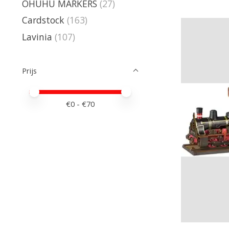
OHUHU MARKERS
(27)
Cardstock
(163)
Lavinia
(107)
Prijs
Minimale prijswaarde
Price maximum value
€
0
- €
70