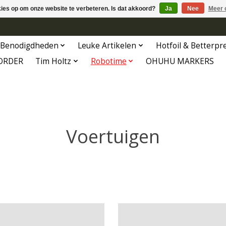
kies op om onze website te verbeteren. Is dat akkoord?
Ja
Nee
Meer 
Benodigdheden
Leuke Artikelen
Hotfoil & Betterpr
ORDER
Tim Holtz
Robotime
OHUHU MARKERS
Voertuigen