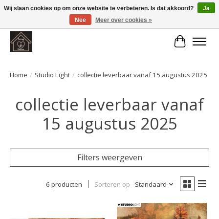
Wij slaan cookies op om onze website te verbeteren. Is dat akkoord?
Ja
Nee
Meer over cookies »
Large selection of products and fast shipping!
Winkelwa
Home
/
Studio Light
/
collectie leverbaar vanaf 15 augustus 2025
collectie leverbaar vanaf
15 augustus 2025
Filters weergeven
6 producten
Sorteren op
Standaard