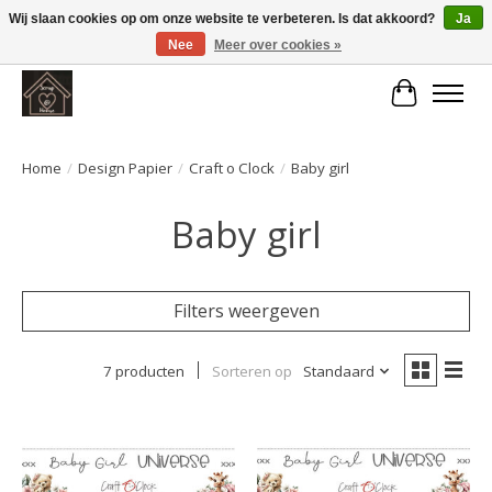
Wij slaan cookies op om onze website te verbeteren. Is dat akkoord?
Ja
Nee
Meer over cookies »
Large selection of products and fast shipping!
Winkelwa
Home
/
Design Papier
/
Craft o Clock
/
Baby girl
Baby girl
Filters weergeven
7 producten
Sorteren op
Standaard