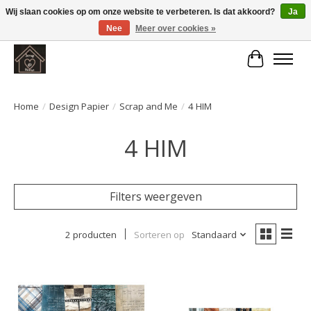
Wij slaan cookies op om onze website te verbeteren. Is dat akkoord?
Ja
Nee
Meer over cookies »
Large selection of products and fast shipping!
Winkelwa
Home
/
Design Papier
/
Scrap and Me
/
4 HIM
4 HIM
Filters weergeven
2 producten
Sorteren op
Standaard