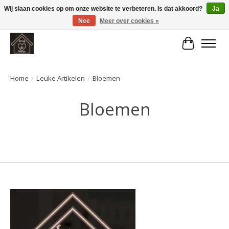
Wij slaan cookies op om onze website te verbeteren. Is dat akkoord?
Ja
Nee
Meer over cookies »
Large selection of products and fast shipping!
Winkelwa
Home
/
Leuke Artikelen
/
Bloemen
Bloemen