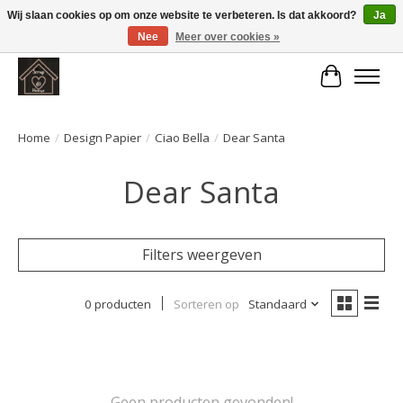
Wij slaan cookies op om onze website te verbeteren. Is dat akkoord?
Ja
Nee
Meer over cookies »
Large selection of products and fast shipping!
Winkelwa
Home
/
Design Papier
/
Ciao Bella
/
Dear Santa
Dear Santa
Filters weergeven
0 producten
Sorteren op
Standaard
Geen producten gevonden!