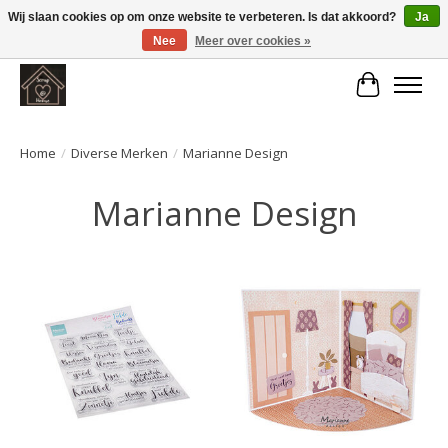
Wij slaan cookies op om onze website te verbeteren. Is dat akkoord?
Ja
Nee
Meer over cookies »
Large selection of products and fast shipping!
Winkelwa
Home
/
Diverse Merken
/
Marianne Design
Marianne Design