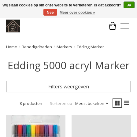
Wij slaan cookies op om onze website te verbeteren. Is dat akkoord?
Ja
Nee
Meer over cookies »
Large selection of products and fast shipping!
Winkelwa
Home
/
Benodigdheden
/
Markers
/
Edding Marker
Edding 5000 acryl Marker
Filters weergeven
8 producten
Sorteren op
Meest bekeken