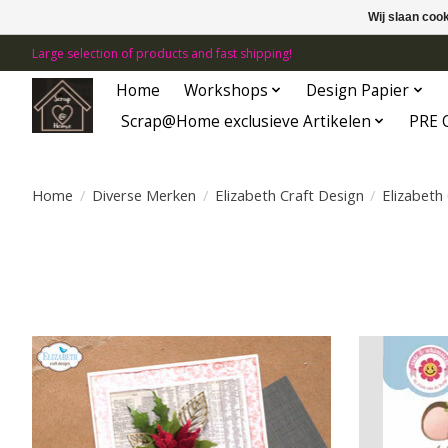
Wij slaan coo
Large selection of products and fast shipping!
Home
Workshops
Design Papier
Scrap@Home exclusieve Artikelen
PRE 
Home
/
Diverse Merken
/
Elizabeth Craft Design
/
Elizabeth