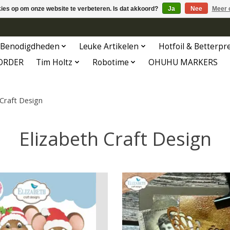
kies op om onze website te verbeteren. Is dat akkoord?
Ja
Nee
Meer 
Benodigdheden
Leuke Artikelen
Hotfoil & Betterpr
ORDER
Tim Holtz
Robotime
OHUHU MARKERS
 Craft Design
Elizabeth Craft Design