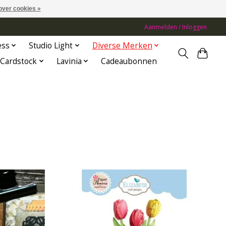
over cookies »
Aanmelden / Inloggen
ess
Studio Light
Diverse Merken
Cardstock
Lavinia
Cadeaubonnen