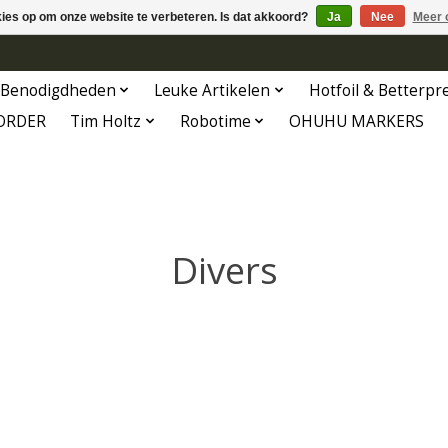
kies op om onze website te verbeteren. Is dat akkoord?
Ja
Nee
Meer 
Benodigdheden
Leuke Artikelen
Hotfoil & Betterpr
ORDER
Tim Holtz
Robotime
OHUHU MARKERS
Divers