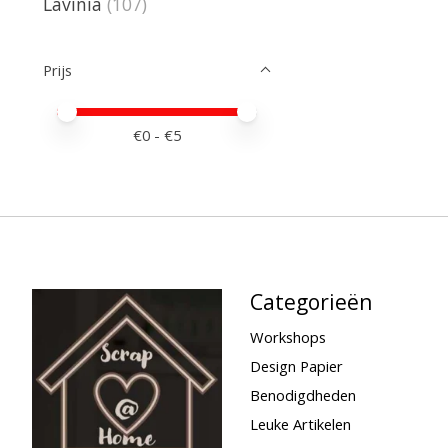
Lavinia
(107)
Prijs
Minimale prijswaarde
Price maximum value
€
0
- €
5
Categorieën
Workshops
Design Papier
Benodigdheden
Leuke Artikelen