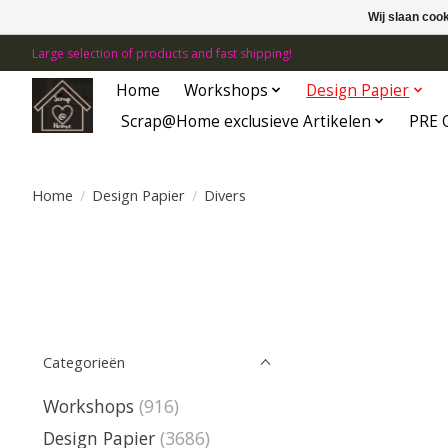
Wij slaan coo
Large selection of products and fast shipping!
Home
Workshops
Design Papier
Scrap@Home exclusieve Artikelen
PRE 
Home
/
Design Papier
/
Divers
Categorieën
Workshops
(916)
Design Papier
(3686)