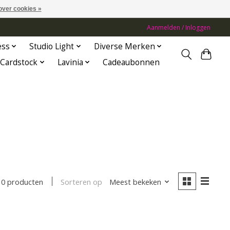
over cookies »
Aanmelden / Inloggen
ess
Studio Light
Diverse Merken
Cardstock
Lavinia
Cadeaubonnen
Sorteren op
Meest bekeken
0 producten