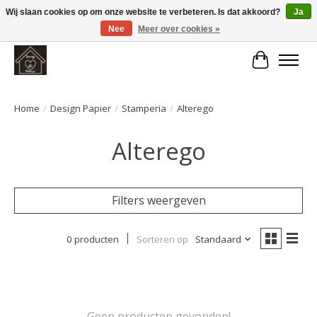
Wij slaan cookies op om onze website te verbeteren. Is dat akkoord?
Ja
Nee
Meer over cookies »
Large selection of products and fast shipping!
Winkelwa
Home
/
Design Papier
/
Stamperia
/
Alterego
Alterego
Filters weergeven
0 producten
Sorteren op
Standaard
Geen producten gevonden!