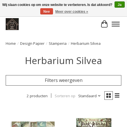
Wij slaan cookies op om onze website te verbeteren. Is dat akkoord?
Ja
Nee
Meer over cookies »
Large selection of products and fast shipping!
Winkelwa
Home
/
Design Papier
/
Stamperia
/
Herbarium Silvea
Herbarium Silvea
Filters weergeven
2 producten
Sorteren op
Standaard