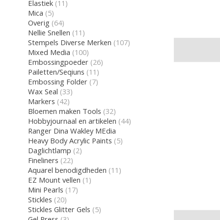
Elastiek
(11)
Mica
(5)
Overig
(64)
Nellie Snellen
(11)
Stempels Diverse Merken
(107)
Mixed Media
(100)
Embossingpoeder
(26)
Pailetten/Seqiuns
(11)
Embossing Folder
(7)
Wax Seal
(33)
Markers
(42)
Bloemen maken Tools
(32)
Hobbyjournaal en artikelen
(44)
Ranger Dina Wakley MEdia
Heavy Body Acrylic Paints
(5)
Daglichtlamp
(2)
Fineliners
(22)
Aquarel benodigdheden
(11)
EZ Mount vellen
(1)
Mini Pearls
(17)
Stickles
(20)
Stickles Glitter Gels
(5)
Gel Press
(3)