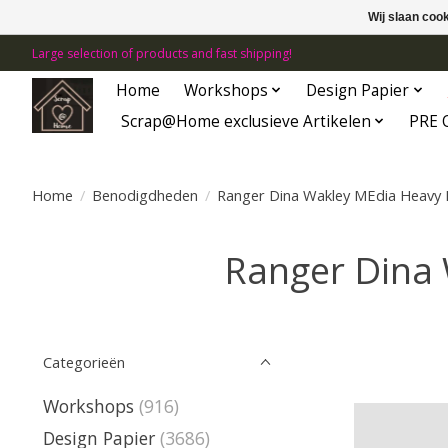
Wij slaan coo
Large selection of products and fast shipping!
Home
Workshops
Design Papier
Scrap@Home exclusieve Artikelen
PRE 
Home
/
Benodigdheden
/
Ranger Dina Wakley MEdia Heavy B
Ranger Dina 
Categorieën
Workshops
(916)
Design Papier
(3686)