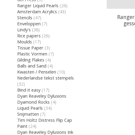
Ranger Liquid Pearls
(26)
Amsterdam Acrylics
(43)
Ranger
Stencils
(47)
gess
Enveloppen
(7)
Lindy's
(38)
Rice papers
(26)
Moulds
(17)
Tissue Paper
(3)
Plastic Vormen
(7)
Gilding Flakes
(4)
Balls and Sand
(4)
Kwasten / Penselen
(10)
Nederlandse tekst stempels
(32)
Bind it easy
(17)
Dyan Reaveley Dylusions
Dyamond Rocks
(4)
Liquid Pearls
(34)
Snijmatten
(7)
Tim Holtz Distress Flip Cap
Paint
(24)
Dyan Reaveley Dylusions Ink