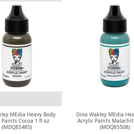
kley MEdia Heavy Body
Dina Wakley MEdia He
c Paints Cocoa 1 fl oz
Acrylic Paints Malachite
(MDQ85485)
(MDQ85508)