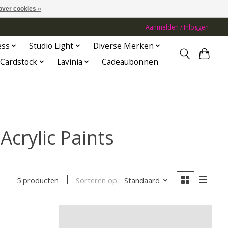
over cookies »
Aanmelden / Inloggen
ess
Studio Light
Diverse Merken
Cardstock
Lavinia
Cadeaubonnen
crylic Paints
Sorteren op
Standaard
5 producten