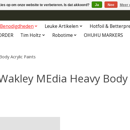
kies op om onze website te verbeteren. Is dat akkoord?
Ja
Nee
Meer 
Benodigdheden
Leuke Artikelen
Hotfoil & Betterpr
ORDER
Tim Holtz
Robotime
OHUHU MARKERS
ody Acrylic Paints
Wakley MEdia Heavy Body A