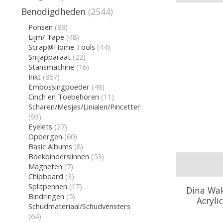
Benodigdheden
(2544)
Ponsen
(89)
Lijm/ Tape
(48)
Scrap@Home Tools
(44)
Snijapparaat
(22)
Stansmachine
(16)
Inkt
(867)
Embossingpoeder
(48)
Cinch en Toebehoren
(11)
Scharen/Mesjes/Linialen/Pincetten/Gum
(93)
Eyelets
(27)
Opbergen
(60)
Basic Albums
(8)
Boekbinderslinnen
(53)
Magneten
(7)
Chipboard
(3)
Splitpennen
(17)
Dina Wa
Bindringen
(5)
Acryli
Schudmateriaal/Schudvensters
(64)