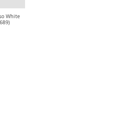
so White
1689)