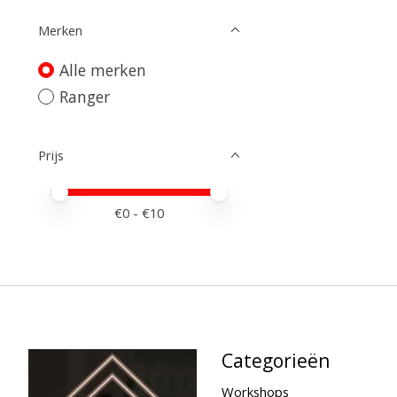
Merken
Alle merken
Ranger
Prijs
Minimale prijswaarde
Price maximum value
€
0
- €
10
Categorieën
Workshops