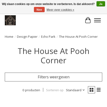
Wij slaan cookies op om onze website te verbeteren. Is dat akkoord?
Ja
Nee
Meer over cookies »
Large selection of products and fast shipping!
Winkelwa
Home
/
Design Papier
/
Echo Park
/
The House At Pooh Corner
The House At Pooh
Corner
Filters weergeven
0 producten
Sorteren op
Standaard