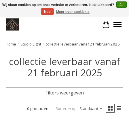
Wij slaan cookies op om onze website te verbeteren. Is dat akkoord?
Ja
Nee
Meer over cookies »
Large selection of products and fast shipping!
Winkelwa
Home
/
Studio Light
/
collectie leverbaar vanaf 21 februari 2025
collectie leverbaar vanaf
21 februari 2025
Filters weergeven
0 producten
Sorteren op
Standaard