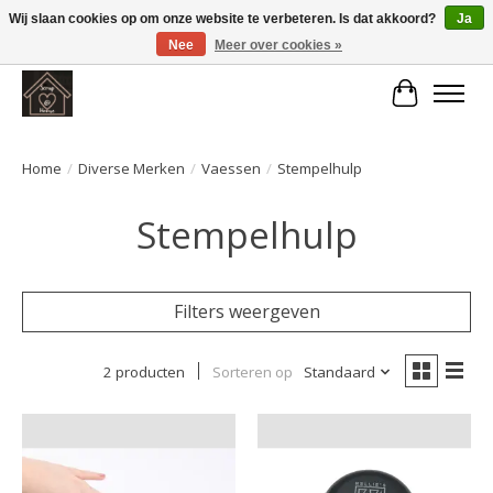
Wij slaan cookies op om onze website te verbeteren. Is dat akkoord?
Ja
Nee
Meer over cookies »
Large selection of products and fast shipping!
Winkelwa
Home
/
Diverse Merken
/
Vaessen
/
Stempelhulp
Stempelhulp
Filters weergeven
2 producten
Sorteren op
Standaard