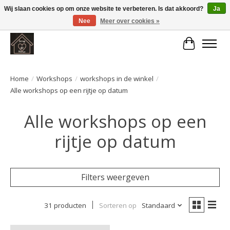
Wij slaan cookies op om onze website te verbeteren. Is dat akkoord?
Ja
Nee
Meer over cookies »
Large selection of products and fast shipping!
Winkelwa
Home
/
Workshops
/
workshops in de winkel
/
Alle workshops op een rijtje op datum
Alle workshops op een
rijtje op datum
Filters weergeven
31 producten
Sorteren op
Standaard