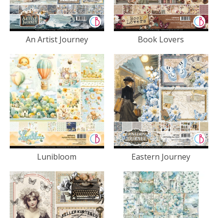
An Artist Journey
Book Lovers
Lunibloom
Eastern Journey