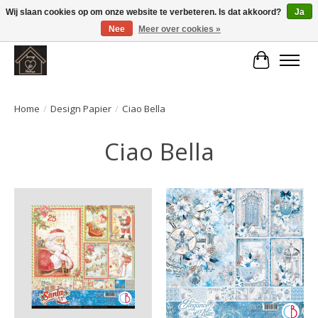
Wij slaan cookies op om onze website te verbeteren. Is dat akkoord?
Ja
Nee
Meer over cookies »
Large selection of products and fast shipping!
Winkelwa
Home
/
Design Papier
/
Ciao Bella
Ciao Bella