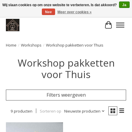
Wij slaan cookies op om onze website te verbeteren. Is dat akkoord?
Ja
Nee
Meer over cookies »
Large selection of products and fast shipping!
Winkelwa
Home
/
Workshops
/
Workshop pakketten voor Thuis
Workshop pakketten
voor Thuis
Filters weergeven
9 producten
Sorteren op
Nieuwste producten