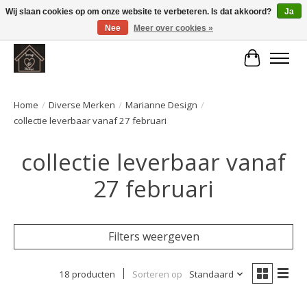
Wij slaan cookies op om onze website te verbeteren. Is dat akkoord?
Ja
Nee
Meer over cookies »
Large selection of products and fast shipping!
Winkelwa
Home
/
Diverse Merken
/
Marianne Design
/
collectie leverbaar vanaf 27 februari
collectie leverbaar vanaf
27 februari
Filters weergeven
18 producten
Sorteren op
Standaard