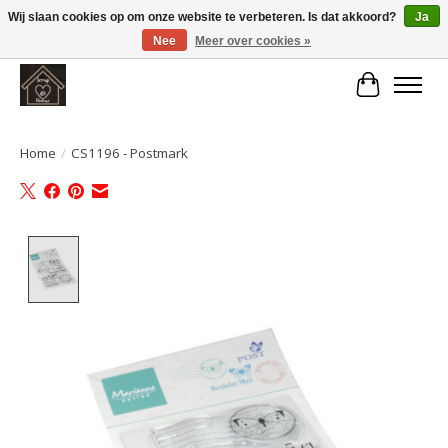
Wij slaan cookies op om onze website te verbeteren. Is dat akkoord?
Ja
Nee
Meer over cookies »
Large selection of products and fast shipping!
Winkelwa
Home
/
CS1196 - Postmark
Product image slideshow Items