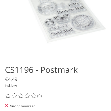
CS1196 - Postmark
€4,49
Incl. btw
(0)
De beoordeling van dit product is
0
van de 5
Niet op voorraad