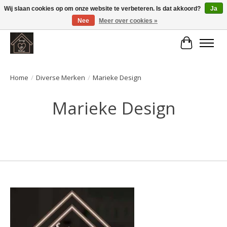
Wij slaan cookies op om onze website te verbeteren. Is dat akkoord?
Ja
Nee
Meer over cookies »
Large selection of products and fast shipping!
Winkelwa
Home
/
Diverse Merken
/
Marieke Design
Marieke Design