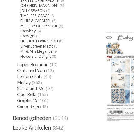
SPRITES OF HARMONY
(9)
OH CHRISTMAS NIGHT
(9)
JOLLY SEASON
(9)
TIMELESS GRACE
(8)
PLUM & CARAMEL
(8)
MELODY OF MY SOUL
(8)
Babyboy
(8)
Baby girl
(8)
LIFETIME LOVING YOU
(8)
Silver Screen Magic
(8)
Mr & Mrs Elegance
(9)
Flowers of Delight
(8)
Paper Boutique
(10)
Craft and You
(12)
Lemon Craft
(45)
Mintay
(368)
Scrap and Me
(97)
Ciao Bella
(165)
Graphic45
(161)
Carta Bella
(42)
Benodigdheden
(2544)
Leuke Artikelen
(842)