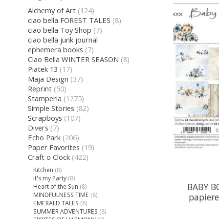
Alchemy of Art
(124)
ciao bella FOREST TALES
(8)
ciao bella Toy Shop
(7)
ciao bella junk journal
ephemera books
(7)
Ciao Bella WINTER SEASON
(8)
Piatek 13
(17)
Maja Design
(37)
Reprint
(50)
Stamperia
(1275)
Simple Stories
(82)
Scrapboys
(107)
Divers
(7)
Echo Park
(206)
Paper Favorites
(19)
Craft o Clock
(422)
Kitchen
(8)
It's my Party
(8)
BABY BO
Heart of the Sun
(8)
MINDFULNESS TIME
(8)
papier
EMERALD TALES
(8)
SUMMER ADVENTURES
(8)