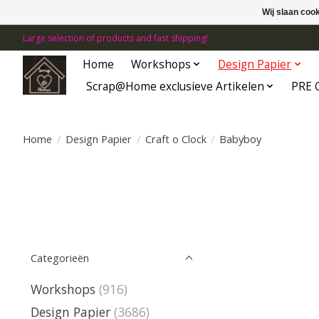
Wij slaan coo
Large selection of products and fast shipping!
Home
Workshops
Design Papier
Scrap@Home exclusieve Artikelen
PRE 
Home
/
Design Papier
/
Craft o Clock
/
Babyboy
Categorieën
Workshops
(916)
Design Papier
(3686)