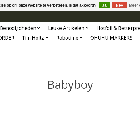
kies op om onze website te verbeteren. Is dat akkoord?
Ja
Nee
Meer 
Benodigdheden
Leuke Artikelen
Hotfoil & Betterpr
ORDER
Tim Holtz
Robotime
OHUHU MARKERS
Babyboy