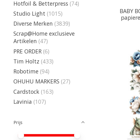
Hotfoil & Betterpress
(74)
BABY BO
Studio Light
(1015)
papiere
Diverse Merken
(3839)
Scrap@Home exclusieve
Artikelen
(47)
PRE ORDER
(6)
Tim Holtz
(433)
Robotime
(94)
OHUHU MARKERS
(27)
Cardstock
(163)
Lavinia
(107)
Prijs
Minimale prijswaarde
Price maximum value