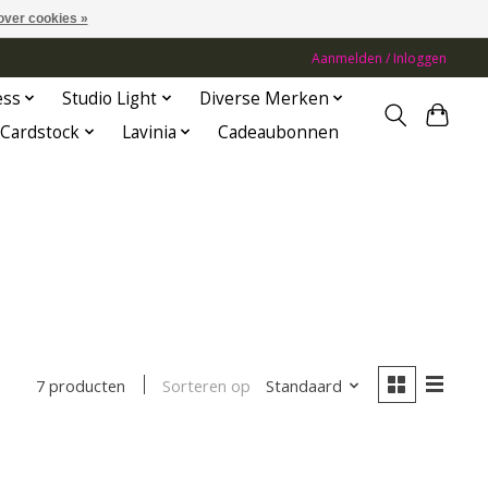
over cookies »
Aanmelden / Inloggen
ess
Studio Light
Diverse Merken
Cardstock
Lavinia
Cadeaubonnen
Sorteren op
Standaard
7 producten