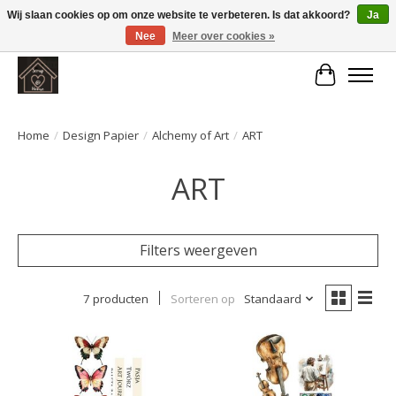
Wij slaan cookies op om onze website te verbeteren. Is dat akkoord?
Ja
Nee
Meer over cookies »
Large selection of products and fast shipping!
Winkelwa
Home
/
Design Papier
/
Alchemy of Art
/
ART
ART
Filters weergeven
7 producten
Sorteren op
Standaard