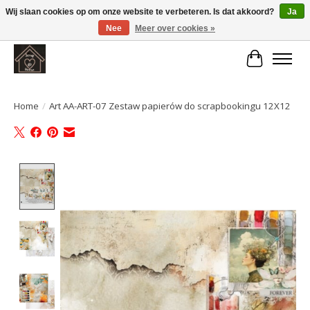
Wij slaan cookies op om onze website te verbeteren. Is dat akkoord?
Ja
Nee
Meer over cookies »
Large selection of products and fast shipping!
Winkelwa
Home
/
Art AA-ART-07 Zestaw papierów do scrapbookingu 12X12
Product image slideshow Items