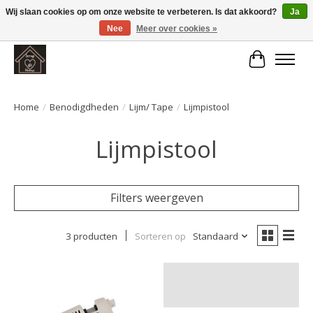
Wij slaan cookies op om onze website te verbeteren. Is dat akkoord?
Ja
Nee
Meer over cookies »
Large selection of products and fast shipping!
Winkelwa
Home
/
Benodigdheden
/
Lijm/ Tape
/
Lijmpistool
Lijmpistool
Filters weergeven
3 producten
Sorteren op
Standaard