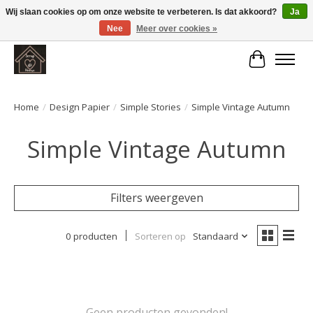
Wij slaan cookies op om onze website te verbeteren. Is dat akkoord?
Ja
Nee
Meer over cookies »
Large selection of products and fast shipping!
Winkelwa
Home
/
Design Papier
/
Simple Stories
/
Simple Vintage Autumn
Simple Vintage Autumn
Filters weergeven
0 producten
Sorteren op
Standaard
Geen producten gevonden!