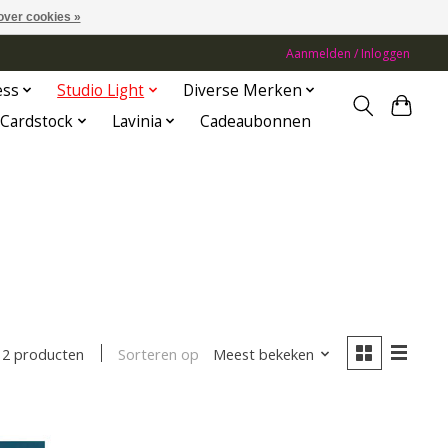
over cookies »
Aanmelden / Inloggen
ess
Studio Light
Diverse Merken
Cardstock
Lavinia
Cadeaubonnen
Sorteren op
Meest bekeken
2 producten