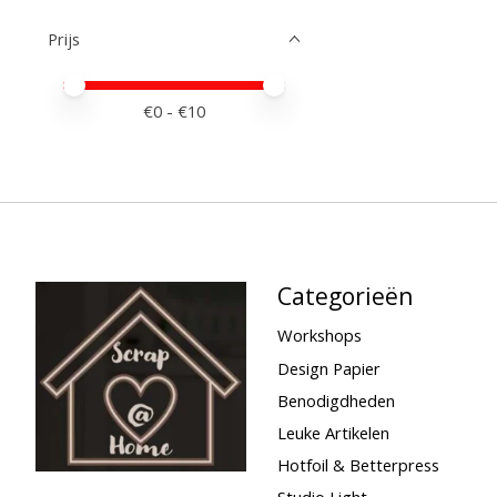
Prijs
Minimale prijswaarde
Price maximum value
€
0
- €
10
Categorieën
Workshops
Design Papier
Benodigdheden
Leuke Artikelen
Hotfoil & Betterpress