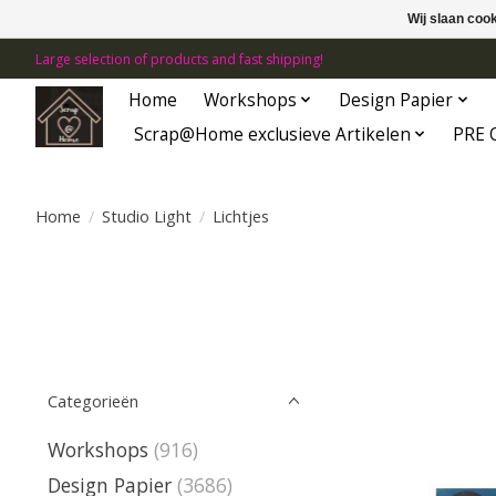
Wij slaan coo
Large selection of products and fast shipping!
Home
Workshops
Design Papier
Scrap@Home exclusieve Artikelen
PRE 
Home
/
Studio Light
/
Lichtjes
Categorieën
Workshops
(916)
Design Papier
(3686)