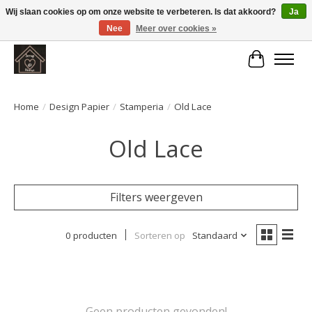
Wij slaan cookies op om onze website te verbeteren. Is dat akkoord?
Ja
Nee
Meer over cookies »
Large selection of products and fast shipping!
Winkelwa
Home
/
Design Papier
/
Stamperia
/
Old Lace
Old Lace
Filters weergeven
0 producten
Sorteren op
Standaard
Geen producten gevonden!