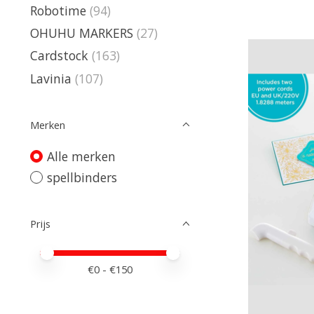
Robotime
(94)
OHUHU MARKERS
(27)
Cardstock
(163)
Lavinia
(107)
Merken
Alle merken
spellbinders
Prijs
Minimale prijswaarde
Price maximum value
€
0
- €
150