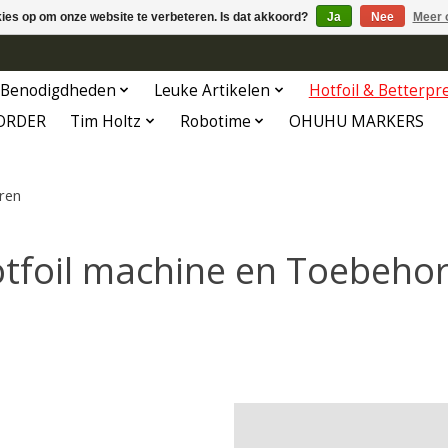
kies op om onze website te verbeteren. Is dat akkoord?
Ja
Nee
Meer 
Benodigdheden
Leuke Artikelen
Hotfoil & Betterpr
ORDER
Tim Holtz
Robotime
OHUHU MARKERS
ren
tfoil machine en Toebeho