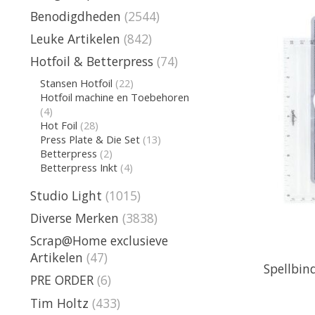
Benodigdheden
(2544)
Leuke Artikelen
(842)
Hotfoil & Betterpress
(74)
Stansen Hotfoil
(22)
Hotfoil machine en Toebehoren
(4)
Hot Foil
(28)
Press Plate & Die Set
(13)
Betterpress
(2)
Betterpress Inkt
(4)
Studio Light
(1015)
Diverse Merken
(3838)
Scrap@Home exclusieve
Artikelen
(47)
Spellbin
PRE ORDER
(6)
Tim Holtz
(433)