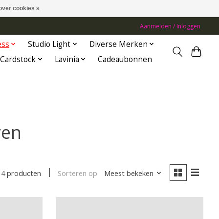
over cookies »
Aanmelden / Inloggen
ess
Studio Light
Diverse Merken
Cardstock
Lavinia
Cadeaubonnen
ren
Sorteren op
Meest bekeken
4 producten