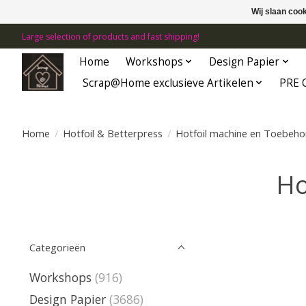
Wij slaan coo
Large selection of products and fast shipping!
Home
Workshops
Design Papier
Scrap@Home exclusieve Artikelen
PRE 
Home
/
Hotfoil & Betterpress
/
Hotfoil machine en Toebeho
Ho
Categorieën
Workshops
(916)
Design Papier
(3686)