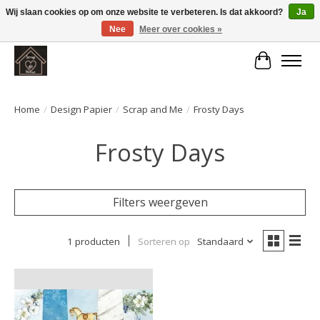
Wij slaan cookies op om onze website te verbeteren. Is dat akkoord?
Ja
Nee
Meer over cookies »
Large selection of products and fast shipping!
Winkelwa
Home
/
Design Papier
/
Scrap and Me
/
Frosty Days
Frosty Days
Filters weergeven
1 producten
Sorteren op
Standaard