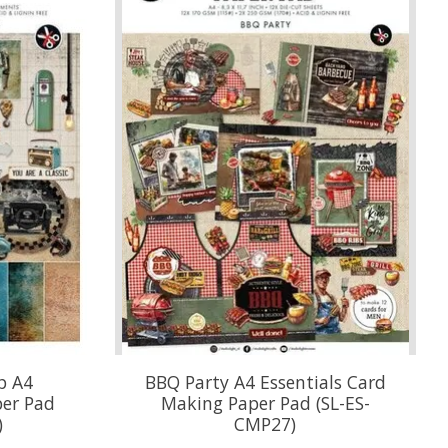
p A4
BBQ Party A4 Essentials Card
per Pad
Making Paper Pad (SL-ES-
)
CMP27)