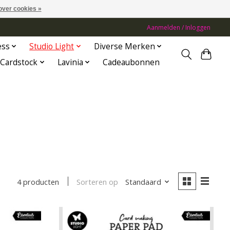
over cookies »
Aanmelden / Inloggen
ess
Studio Light
Diverse Merken
Cardstock
Lavinia
Cadeaubonnen
Sorteren op
Standaard
4 producten