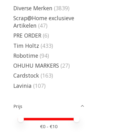
Diverse Merken
(3839)
Scrap@Home exclusieve
Artikelen
(47)
PRE ORDER
(6)
Tim Holtz
(433)
Robotime
(94)
OHUHU MARKERS
(27)
Cardstock
(163)
Lavinia
(107)
Prijs
Minimale prijswaarde
Price maximum value
€
0
- €
10