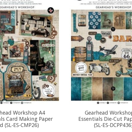
head Workshop A4
Gearhead Worksho
als Card Making Paper
Essentials Die-Cut Pa
d (SL-ES-CMP26)
(SL-ES-DCPP436