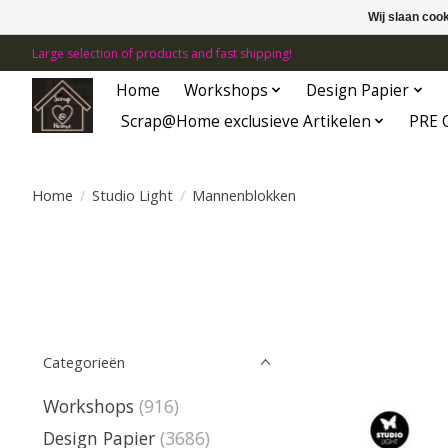
Wij slaan coo
Large selection of products and fast shipping!
Home
Workshops
Design Papier
Scrap@Home exclusieve Artikelen
PRE 
Home
/
Studio Light
/
Mannenblokken
Categorieën
Workshops
(916)
Design Papier
(3686)