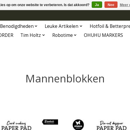
kies op om onze website te verbeteren. Is dat akkoord?
Ja
Nee
Meer 
Benodigdheden
Leuke Artikelen
Hotfoil & Betterpr
ORDER
Tim Holtz
Robotime
OHUHU MARKERS
Mannenblokken