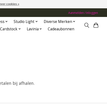
over cookies »
Aanmelden / Inloggen
ess
Studio Light
Diverse Merken
Cardstock
Lavinia
Cadeaubonnen
talen bij afhalen.