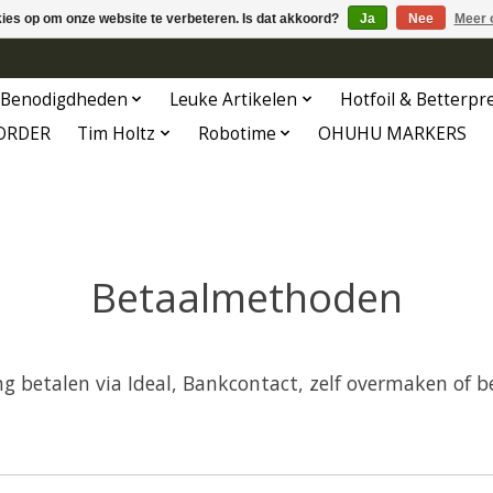
kies op om onze website te verbeteren. Is dat akkoord?
Ja
Nee
Meer 
Benodigdheden
Leuke Artikelen
Hotfoil & Betterpr
ORDER
Tim Holtz
Robotime
OHUHU MARKERS
Betaalmethoden
g betalen via Ideal, Bankcontact, zelf overmaken of be