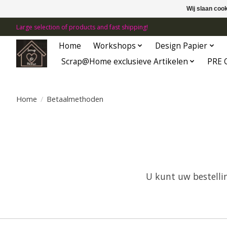
Wij slaan coo
Large selection of products and fast shipping!
Home
Workshops
Design Papier
Scrap@Home exclusieve Artikelen
PRE 
Home
/
Betaalmethoden
U kunt uw bestellin